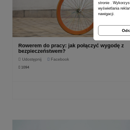
stronie . Wykorzys
wyświetlania rekl
nawigacji.
Odr
Rowerem do pracy: jak połączyć wygodę z
bezpieczeństwem?
Udostępnij
Facebook
1094
CZYTAJ