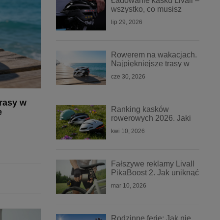
Ładowanie kasku Livall –
wszystko, co musisz
wiedzieć
lip 29, 2026
Rowerem na wakacjach.
Najpiękniejsze trasy w
Polsce i zasady
cze 30, 2026
bezpieczeństwa na trasie
rasy w
Ranking kasków
e
rowerowych 2026. Jaki
kask Livall wybrać?
kwi 10, 2026
Fałszywe reklamy Livall
PikaBoost 2. Jak uniknąć
oszustwa?
mar 10, 2026
Rodzinne ferie: Jak nie