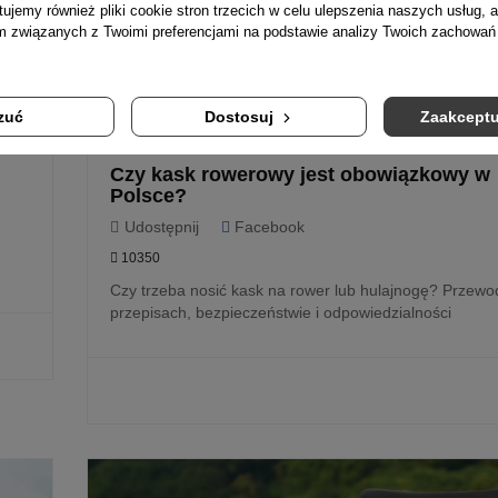
tujemy również pliki cookie stron trzecich w celu ulepszenia naszych usług, a
am związanych z Twoimi preferencjami na podstawie analizy Twoich zachowa
zuć
Dostosuj
Zaakceptu
Czy kask rowerowy jest obowiązkowy w
Polsce?
Udostępnij
Facebook
10350
Czy trzeba nosić kask na rower lub hulajnogę? Przewo
przepisach, bezpieczeństwie i odpowiedzialności
CZYTAJ