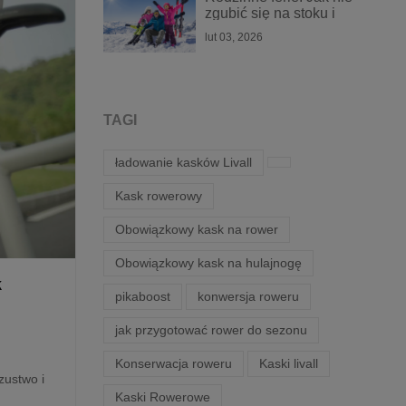
zgubić się na stoku i
zostać w stałym
lut 03, 2026
kontakcie?
TAGI
ładowanie kasków Livall
Kask rowerowy
Obowiązkowy kask na rower
Obowiązkowy kask na hulajnogę
k
pikaboost
konwersja roweru
jak przygotować rower do sezonu
Konserwacja roweru
Kaski livall
zustwo i
Kaski Rowerowe