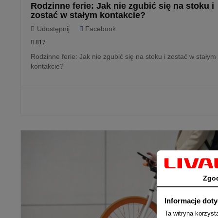
Rodzinne ferie: Jak nie zgubić się na stoku i
zostać w stałym kontakcie?
Udostępnij
Facebook
817
Rodzinne ferie: Jak nie zgubić się na stoku i zostać w stałym
kontakcie?
CZYTAJ
Zgo
Informacje dot
Ta witryna korzys