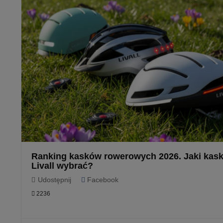
Ranking kasków rowerowych 2026. Jaki kas
Livall wybrać?
Udostępnij
Facebook
2236