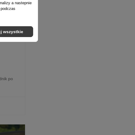
nalizy a nastepnie
ń podczas
j wszystkie
dnik po