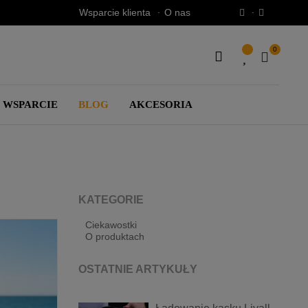
Wsparcie klienta
O nas
0
SEARCH
HERE...
WSPARCIE
BLOG
AKCESORIA
KATEGORIE
Ciekawostki
O produktach
OSTATNIE ARTYKUŁY