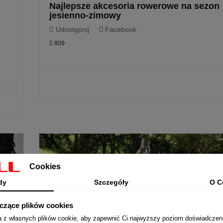
Najlepsze akcesoria rowerowe na sezon
jesienno-zimowy
Udostępnij
Facebook
809
CZYTAJ
Cookies
dy
Szczegóły
O C
yczące plików cookies
ta z własnych plików cookie, aby zapewnić Ci najwyższy poziom doświadczen