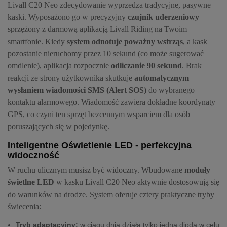
Livall C20 Neo zdecydowanie wyprzedza tradycyjne, pasywne
kaski. Wyposażono go w precyzyjny
czujnik uderzeniowy
sprzężony z darmową aplikacją Livall Riding na Twoim
smartfonie. Kiedy
system odnotuje poważny wstrząs
, a kask
pozostanie nieruchomy przez 10 sekund (co może sugerować
omdlenie), aplikacja rozpocznie
odliczanie 90 sekund
. Brak
reakcji ze strony użytkownika skutkuje
automatycznym
wysłaniem wiadomości SMS (Alert SOS)
do wybranego
kontaktu alarmowego. Wiadomość zawiera dokładne koordynaty
GPS, co czyni ten sprzęt bezcennym wsparciem dla osób
poruszających się w pojedynkę.
Inteligentne Oświetlenie LED - perfekcyjna
widoczność
W ruchu ulicznym musisz być widoczny. Wbudowane
moduły
świetlne LED
w kasku Livall C20 Neo aktywnie dostosowują się
do warunków na drodze. System oferuje cztery praktyczne tryby
świecenia:
Tryb adaptacyjny:
w ciągu dnia działa tylko jedna dioda w celu