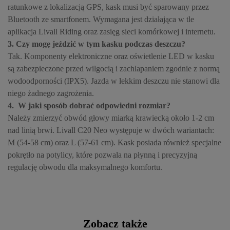
ratunkowe z lokalizacją GPS, kask musi być sparowany przez
Bluetooth ze smartfonem. Wymagana jest działająca w tle
aplikacja Livall Riding oraz zasięg sieci komórkowej i internetu.
3. Czy mogę jeździć w tym kasku podczas deszczu?
Tak. Komponenty elektroniczne oraz oświetlenie LED w kasku
są zabezpieczone przed wilgocią i zachlapaniem zgodnie z normą
wodoodporności (IPX5). Jazda w lekkim deszczu nie stanowi dla
niego żadnego zagrożenia.
4. W jaki sposób dobrać odpowiedni rozmiar?
Należy zmierzyć obwód głowy miarką krawiecką około 1-2 cm
nad linią brwi. Livall C20 Neo występuje w dwóch wariantach:
M (54-58 cm) oraz L (57-61 cm). Kask posiada również specjalne
pokrętło na potylicy, które pozwala na płynną i precyzyjną
regulację obwodu dla maksymalnego komfortu.
Zobacz także