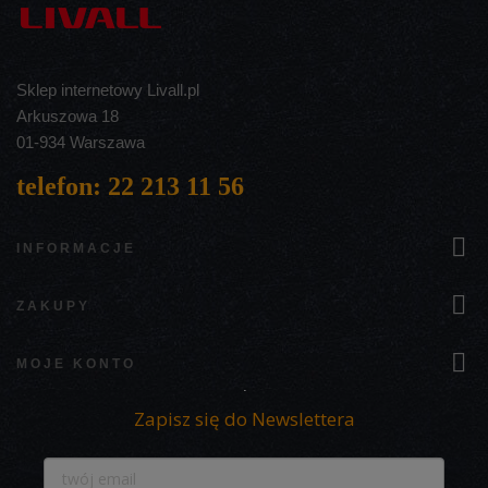
Sklep internetowy Livall.pl
Arkuszowa 18
01-934 Warszawa
telefon: 22 213 11 56

INFORMACJE

ZAKUPY

MOJE KONTO
Zapisz się do Newslettera