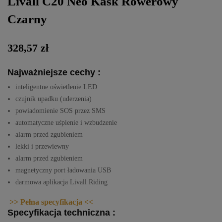
Livall C20 Neo Kask Rowerowy
Czarny
328,57 zł
Najważniejsze cechy :
inteligentne oświetlenie LED
czujnik upadku (uderzenia)
powiadomienie SOS przez SMS
automatyczne uśpienie i wzbudzenie
alarm przed zgubieniem
lekki i przewiewny
alarm przed zgubieniem
magnetyczny port ładowania USB
darmowa aplikacja Livall Riding
>> Pełna specyfikacja <<
Specyfikacja techniczna :