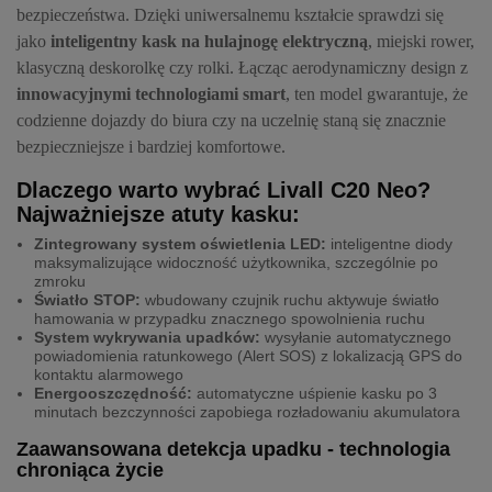
bezpieczeństwa. Dzięki uniwersalnemu kształcie sprawdzi się
jako
inteligentny kask na hulajnogę elektryczną
, miejski rower,
klasyczną deskorolkę czy rolki. Łącząc aerodynamiczny design z
innowacyjnymi technologiami smart
, ten model gwarantuje, że
codzienne dojazdy do biura czy na uczelnię staną się znacznie
bezpieczniejsze i bardziej komfortowe.
Dlaczego warto wybrać Livall C20 Neo?
Najważniejsze atuty kasku:
Zintegrowany system oświetlenia LED:
inteligentne diody
maksymalizujące widoczność użytkownika, szczególnie po
zmroku
Światło STOP:
wbudowany czujnik ruchu aktywuje światło
hamowania w przypadku znacznego spowolnienia ruchu
System wykrywania upadków:
wysyłanie automatycznego
powiadomienia ratunkowego (Alert SOS) z lokalizacją GPS do
kontaktu alarmowego
Energooszczędność:
automatyczne uśpienie kasku po 3
minutach bezczynności zapobiega rozładowaniu akumulatora
Zaawansowana detekcja upadku - technologia
chroniąca życie