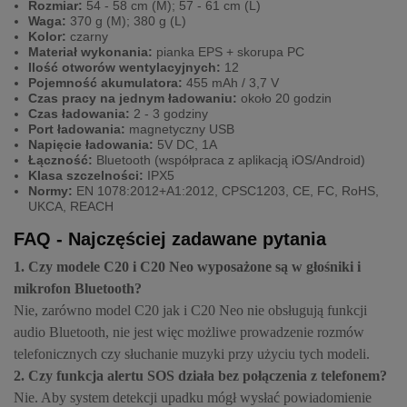
Rozmiar:
54 - 58 cm (M); 57 - 61 cm (L)
Waga:
370 g (M); 380 g (L)
Kolor:
czarny
Materiał wykonania:
pianka EPS + skorupa PC
Ilość otworów wentylacyjnych:
12
Pojemność akumulatora:
455 mAh / 3,7 V
Czas pracy na jednym ładowaniu:
około 20 godzin
Czas ładowania:
2 - 3 godziny
Port ładowania:
magnetyczny USB
Napięcie ładowania:
5V DC, 1A
Łączność:
Bluetooth (współpraca z aplikacją iOS/Android)
Klasa szczelności:
IPX5
Normy:
EN 1078:2012+A1:2012, CPSC1203, CE, FC, RoHS,
UKCA, REACH
FAQ - Najczęściej zadawane pytania
1. Czy modele C20 i C20 Neo wyposażone są w głośniki i
mikrofon Bluetooth?
Nie, zarówno model C20 jak i C20 Neo nie obsługują funkcji
audio Bluetooth, nie jest więc możliwe prowadzenie rozmów
telefonicznych czy słuchanie muzyki przy użyciu tych modeli.
2. Czy funkcja alertu SOS działa bez połączenia z telefonem?
Nie. Aby system detekcji upadku mógł wysłać powiadomienie