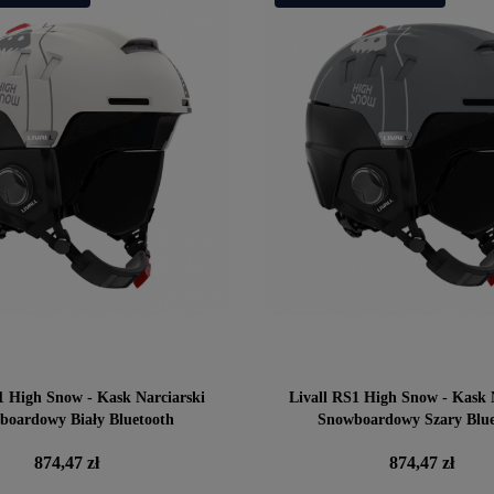
1 High Snow - Kask Narciarski
Livall RS1 High Snow - Kask 
boardowy Biały Bluetooth
Snowboardowy Szary Blue
Cena
Cena
874,47 zł
874,47 zł