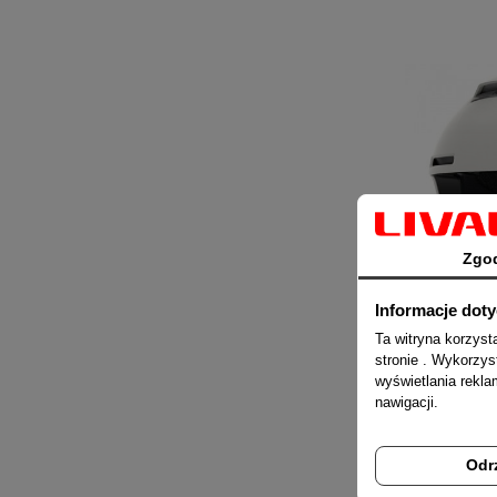
Zgo
Informacje dot
Ta witryna korzys
stronie . Wykorzys
wyświetlania rekl
nawigacji.
Odr
Livall RS1