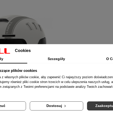
Cookies
dy
Szczegóły
O C
yczące plików cookies
ta z własnych plików cookie, aby zapewnić Ci najwyższy poziom doświadczen
tujemy również pliki cookie stron trzecich w celu ulepszenia naszych usług, a
am związanych z Twoimi preferencjami na podstawie analizy Twoich zachowa
zuć
Dostosuj
Zaakceptu
 Kask Narciarski Snowboardowy
Biały - Bluetooth