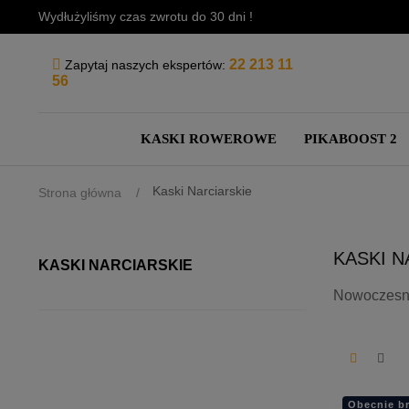
Wydłużyliśmy czas zwrotu do 30 dni !
22 213 11
Zapytaj naszych ekspertów:
56
KASKI ROWEROWE
PIKABOOST 2
Kaski Narciarskie
Strona główna
KASKI N
KASKI NARCIARSKIE
Nowoczesny 
Obecnie br