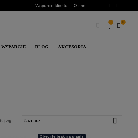
Wsparcie klienta
O nas
0
SEARCH
HERE...
WSPARCIE
BLOG
AKCESORIA

tuj wg:
Zaznacz
Obecnie brak na stanie