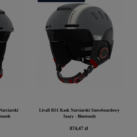
Narciarski
Livall RS1 Kask Narciarski Snowboardowy
tooth
Szary - Bluetooth
Cena
874,47 zł