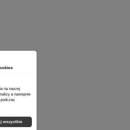
ookies
ia na naszej
nalizy a nastepnie
ń podczas
j wszystkie