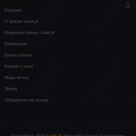
Nasza firma

Dostawa
O sklepie Livall.pl
Regulamin sklepu Livall.pl
Reklamacje
Zwroty towaru
Kontakt z nami
Mapa strony
Sklepy
Odstąpienie od umowy
Copyright © 2026
Livall.pl
. Wszystkie Prawa Zastrzeżone.