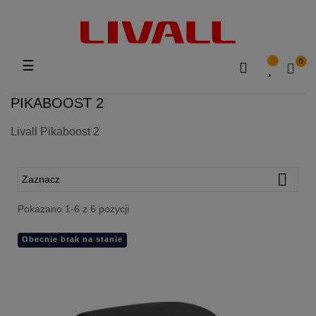
SEARCH
0
Toggle
☰
HERE...
navigation
PIKABOOST 2
Livall Pikaboost 2

Zaznacz
Pokazano 1-6 z 6 pozycji
Obecnie brak na stanie