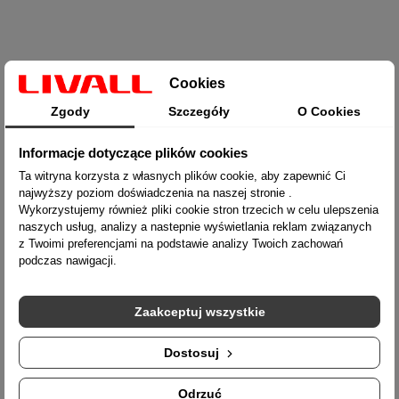
Cookies
Zgody
Szczegóły
O Cookies
Livall Pikaboost 2 Bateria 158Wh
Informacje dotyczące plików cookies
Cena
513,97 zł
Ta witryna korzysta z własnych plików cookie, aby zapewnić Ci
najwyższy poziom doświadczenia na naszej stronie .
Dodaj do koszyka
Wykorzystujemy również pliki cookie stron trzecich w celu ulepszenia
naszych usług, analizy a nastepnie wyświetlania reklam związanych
z Twoimi preferencjami na podstawie analizy Twoich zachowań
podczas nawigacji.
Zaakceptuj wszystkie
Dostosuj
Odrzuć