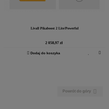
Livall Pikaboost 2 Lite/Powerful
Cena
2 058,97 zł
Dodaj do koszyka

Powrót do góry