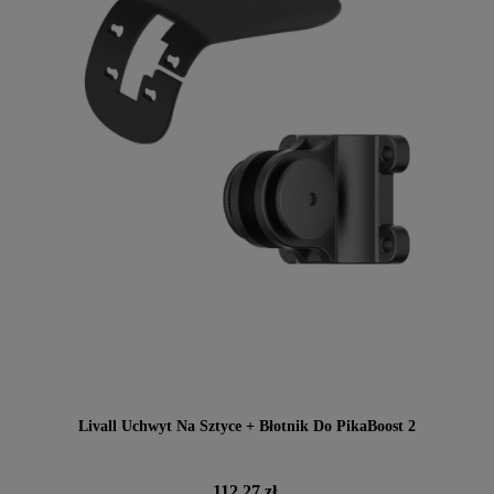
Livall Uchwyt Na Sztyce + Błotnik Do PikaBoost 2
Cena
112,27 zł