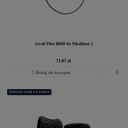
Livall Pilot BR80 Do PikaBoost 2
Cena
71,07 zł
Dodaj do koszyka
Obecnie brak na stanie