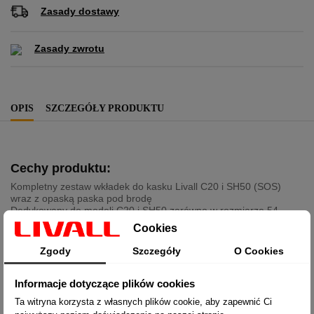
Zasady dostawy
Zasady zwrotu
OPIS
SZCZEGÓŁY PRODUKTU
Cechy produktu:
Kompletny zestaw wkładek do kasku Livall C20 i SH50 (SOS)
wraz z opaską paska pod brodę
Dedykowany do modeli C20 i SH50 zarówno w rozmiarze 54-
58cm (M) jak i 58-62cm (L)
Cookies
Mocowanie na rzepowe naklejki znajdujące się na wewnętrznej
części kasku
Zgody
Szczegóły
O Cookies
Umożliwia wymianę uszkodzonej lub zużytej wyściółki kasku
Produkt oryginalny marki Livall
Informacje dotyczące plików cookies
Ta witryna korzysta z własnych plików cookie, aby zapewnić Ci