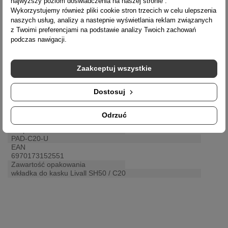
najwyższy poziom doświadczenia na naszej stronie .
Wykorzystujemy również pliki cookie stron trzecich w celu ulepszenia
Typ produktu
naszych usług, analizy a nastepnie wyświetlania reklam związanych
wkładka
z Twoimi preferencjami na podstawie analizy Twoich zachowań
wyściółka
podczas nawigacji.
Przeznaczenie
C20
SH50 (SOS)
Zaakceptuj wszystkie
Rozmiar
54-58cm
58-62cm
Dostosuj
Kolor
czarny
Producent
Odrzuć
Livall
PN producenta
PAD-C20-U
EAN
6970173152551
Zawartość opakowania
wkładka do kasku Livall SH50 / C20