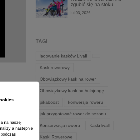
zgubić się na stoku i
zostać w stałym
lut 03, 2026
kontakcie?
TAGI
ładowanie kasków Livall
Kask rowerowy
Obowiązkowy kask na rower
Obowiązkowy kask na hulajnogę
ookies
pikaboost
konwersja roweru
jak przygotować rower do sezonu
ia na naszej
Konserwacja roweru
Kaski livall
nalizy a nastepnie
ń podczas
Kaski Rowerowe