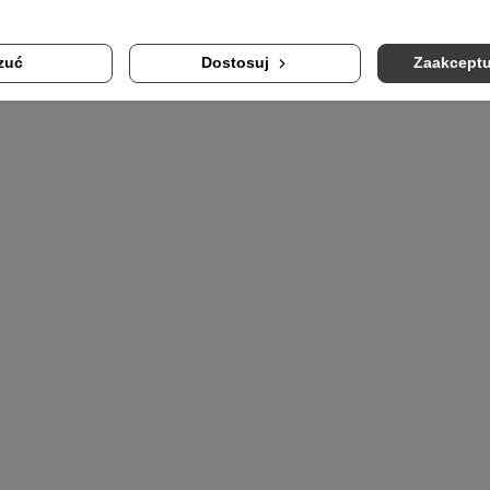
zuć
Dostosuj
Zaakceptu