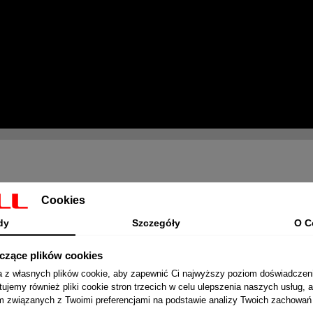
Po Tagach
Cookies
dy
Szczegóły
O C
yczące plików cookies
ta z własnych plików cookie, aby zapewnić Ci najwyższy poziom doświadczen
tujemy również pliki cookie stron trzecich w celu ulepszenia naszych usług, a
am związanych z Twoimi preferencjami na podstawie analizy Twoich zachowa
ntakcie?