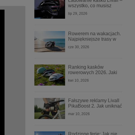
Ładowanie kasku Livall –
wszystko, co musisz
wiedzieć
lip 29, 2026
Rowerem na wakacjach.
Najpiękniejsze trasy w
Polsce i zasady
cze 30, 2026
bezpieczeństwa na trasie
Ranking kasków
rowerowych 2026. Jaki
kask Livall wybrać?
kwi 10, 2026
Fałszywe reklamy Livall
PikaBoost 2. Jak uniknąć
oszustwa?
mar 10, 2026
Rodzinne ferie: Jak nie