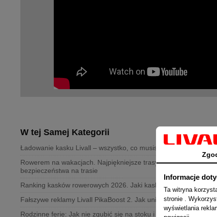
W tej Samej Kategorii
Ładowanie kasku Livall – wszystko, co musisz wiedzieć
Zgo
Rowerem na wakacjach. Najpiękniejsze trasy w Polsce i zasady
bezpieczeństwa na trasie
Informacje dot
Ranking kasków rowerowych 2026. Jaki kask Livall wybrać?
Ta witryna korzys
stronie . Wykorzys
Fałszywe reklamy Livall PikaBoost 2. Jak uniknąć oszustwa?
wyświetlania rekl
Rodzinne ferie: Jak nie zgubić się na stoku i zostać w stałym ko