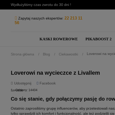
Wydłużyliśmy czas zwrotu do 30 dni !
22 213 11
Zapytaj naszych ekspertów:
56
KASKI ROWEROWE
PIKABOOST 2
Loverowi na wyci
Strona główna
Blog
Ciekawostki
Loverowi na wycieczce z Livallem
Udostępnij
Facebook
favorite
Odsłony:
14404
Co się stanie, gdy połączymy pasję do r
Ostatnio zaprosiliśmy grupę influencerów, aby przetestowali nas
tylko sprawdzili ich komfort i funkcjonalność, ale też podzieli