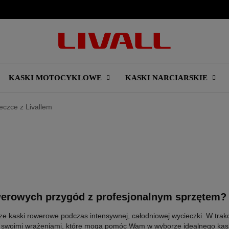
KASKI MOTOCYKLOWE
KASKI NARCIARSKIE
eczce z Livallem
owerowych przygód z profesjonalnym sprzętem?
ze kaski rowerowe podczas intensywnej, całodniowej wycieczki. W trakc
li się swoimi wrażeniami, które mogą pomóc Wam w wyborze idealnego kas