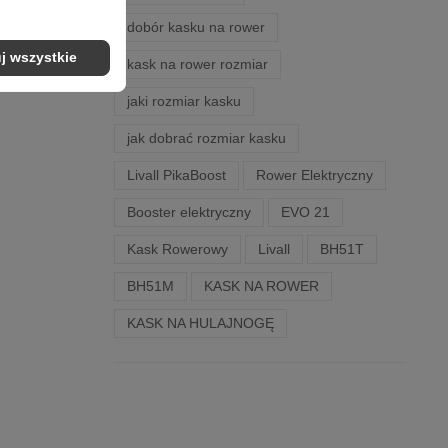
dobór kasku na rower
j wszystkie
kask na rower rozmiar
jaki rozmiar kasku
jak dobrać rozmiar kasku
Livall PikaBoost
Rower Elektryczny
Booster elektryczny
EVO 21
Kask Rowerowy
Livall
BH51T
BH51M
KASK NA ROWER
KASK NA HULAJNOGĘ