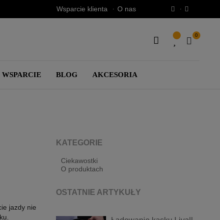
Wsparcie klienta
O nas
0
SEARCH
HERE...
WSPARCIE
BLOG
AKCESORIA
KATEGORIE
Ciekawostki
O produktach
OSTATNIE ARTYKUŁY
ie jazdy nie
ku.