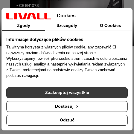
Cookies
Zgody
Szczegóły
O Cookies
Informacje dotyczące plików cookies
Ta witryna korzysta z własnych plików cookie, aby zapewnić Ci
najwyższy poziom doświadczenia na naszej stronie .
Alert SOS
Wykorzystujemy również pliki cookie stron trzecich w celu ulepszenia
naszych usług, analizy a nastepnie wyświetlania reklam związanych
W przypadku niebezpieczeństwa lub zagrożenia
wciśnij i
z Twoimi preferencjami na podstawie analizy Twoich zachowań
przytrzymaj przez 5 sekund czerwony przycisk
na pilocie przy
podczas nawigacji.
kierownicy. Aplikacja Livall
wyśle automatycznie
do
zdefiniowanego wcześniej kontaktu
powiadomienie SMS – alert
Zaakceptuj wszystkie
SOS
. Podobnie jak w przypadku czujnika upadku, wiadomość
będzie zawierać Twoją lokalizację GPS.
Dostosuj
Odrzuć