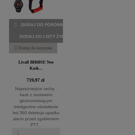
DODAJ DO PORÓWNANIA
DODAJ DO LISTY ŻYCZEŃ
Dodaj do koszyka
Livall BH60SE Neo
Kask...
719,97 zł
Najważniejsze cechy :
kask z zestawem
głośnomówiącym
inteligentne oświetlenie
led 360 detekcja upadku
alarm przed zgubieniem
PTT...