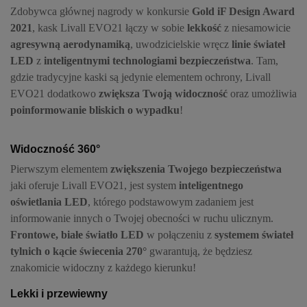
Zdobywca głównej nagrody w konkursie
Gold iF Design Award
2021
, kask Livall EVO21 łączy w sobie
lekkość
z niesamowicie
agresywną aerodynamiką
, uwodzicielskie wręcz
linie świateł
LED
z
inteligentnymi technologiami bezpieczeństwa
. Tam,
gdzie tradycyjne kaski są jedynie elementem ochrony, Livall
EVO21 dodatkowo
zwiększa Twoją widoczność
oraz umożliwia
poinformowanie bliskich o wypadku
!
Widoczność 360°
Pierwszym elementem
zwiększenia Twojego bezpieczeństwa
jaki oferuje Livall EVO21, jest system
inteligentnego
oświetlania LED
, którego podstawowym zadaniem jest
informowanie innych o Twojej obecności w ruchu ulicznym.
Frontowe, białe światło LED
w połączeniu z
systemem świateł
tylnich o kącie świecenia 270°
gwarantują, że będziesz
znakomicie widoczny z każdego kierunku!
Lekki i przewiewny