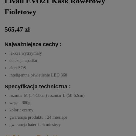
Livall EVO21 Kask Rowerowy
Fioletowy
565,47 zł
Najważniejsze cechy :
lekki i wytrzymały
detekcja upadku
alert SOS
inteligentne oświetlenie LED 360
Specyfikacja techniczna :
rozmiar M (54-58cm) rozmiar L (58-62cm)
waga : 380g
kolor : czarny
gwarancja produktu : 24 miesiące
gwarancja baterii : 6 miesięcy