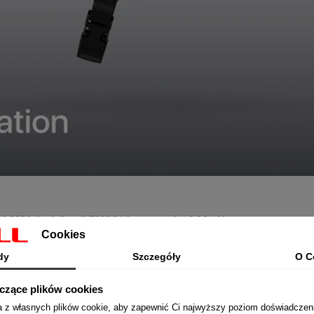
rd 2021
, kask Livall EVO21 łączy w sobie
lekkość
z niesamowicie
ag
Cookies
dzie tradycyjne kaski są jedynie elementem ochrony, Livall EVO21 d
dy
Szczegóły
O C
yczące plików cookies
ta z własnych plików cookie, aby zapewnić Ci najwyższy poziom doświadczen
aki oferuje Livall EVO21, jest system
inteligentnego oświetlania LE