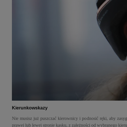
Kierunkowskazy
Nie musisz już puszczać kierownicy i podnosić ręki, aby zasy
prawej lub lewej stronie kasku, z zależności od wybranego kier