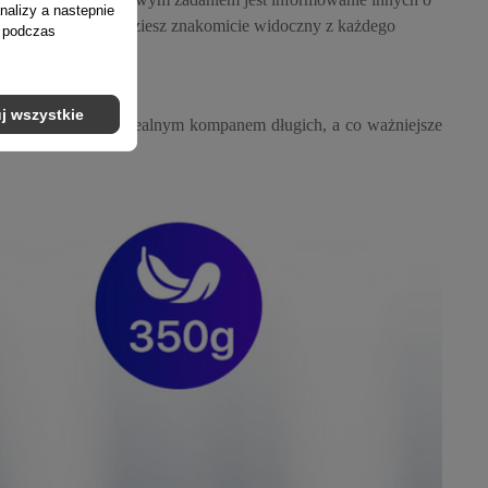
nalizy a nastepnie
gwarantują, że będziesz znakomicie widoczny z każdego
ń podczas
j wszystkie
l EVO21 staje się idealnym kompanem długich, a co ważniejsze