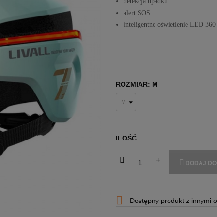
detekcja upadku
alert SOS
inteligentne oświetlenie LED 360
ROZMIAR: M
ILOŚĆ
DODAJ DO

Dostępny produkt z innymi 