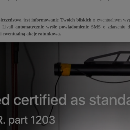
eczeństwa jest informowanie Twoich bliskich
o ewentualnym wypa
i Livall
automatycznie wyśle powiadomienie SMS
o zdarzeniu 
wi ewentualną akcję ratunkową.