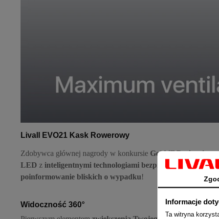
Livall EVO21 Kask Rowerowy
Zdobywca głównej nagrody w konkursie
Gold iF Design Awa
LED
z
inteligentnymi technologiami bezpieczeństwa
. Tam, g
poinformowanie bliskich o wypadku
!
Zgo
Informacje dot
Widoczność 360°
Ta witryna korzys
Pierwszym elementem
zwiększenia Twojego bezpieczeństwa
j