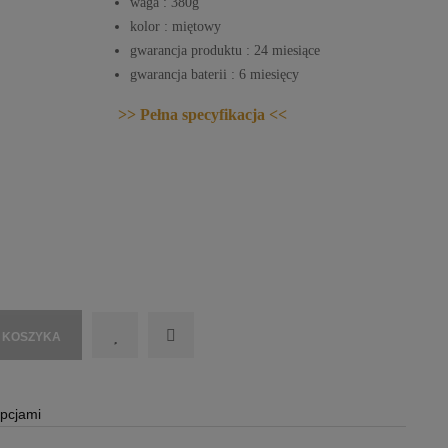
waga : 380g
kolor : miętowy
gwarancja produktu : 24 miesiące
gwarancja baterii : 6 miesięcy
>> Pełna specyfikacja <<
 KOSZYKA
opcjami