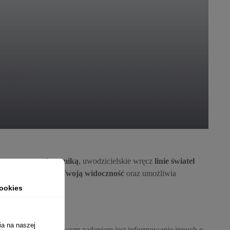
resywną aerodynamiką
, uwodzicielskie wręcz
linie świateł
odatkowo
zwiększa Twoją widoczność
oraz umożliwia
ookies
ia na naszej
D
, którego podstawowym zadaniem jest informowanie innych o