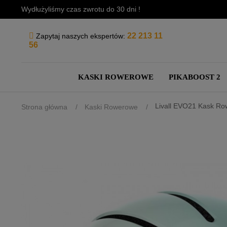
Wydłużyliśmy czas zwrotu do 30 dni !
22 213 11
Zapytaj naszych ekspertów:
56
KASKI ROWEROWE
PIKABOOST 2
Livall EVO21 Kask R
Strona główna
Kaski Rowerowe