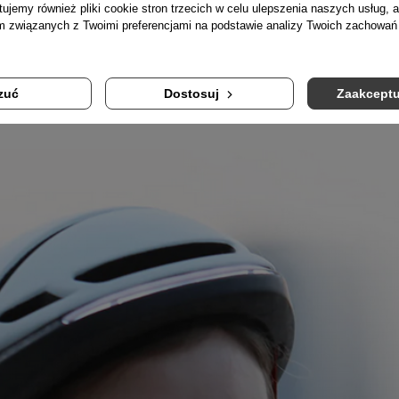
tujemy również pliki cookie stron trzecich w celu ulepszenia naszych usług, a
 LED
w połączeniu z
systemem świateł tylnich o kącie świecenia 270°
am związanych z Twoimi preferencjami na podstawie analizy Twoich zachowa
zuć
Dostosuj
Zaakceptu
niesamowicie lekkiej konstrukcji o wadze jedynie
około 380g
, Lival