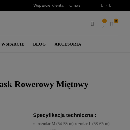
Wsparcie klienta
O nas
0
SEARCH
HERE...
WSPARCIE
BLOG
AKCESORIA
Kask Rowerowy Miętowy
Specyfikacja techniczna :
rozmiar M (54-58cm) rozmiar L (58-62cm)