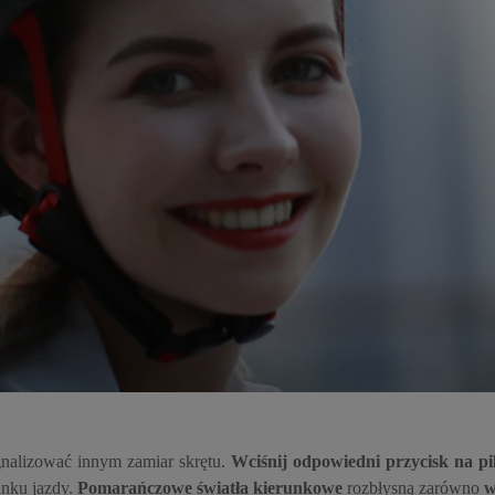
gnalizować innym zamiar skrętu.
Wciśnij odpowiedni przycisk na pi
unku jazdy.
Pomarańczowe światła kierunkowe
rozbłysną zarówno
w