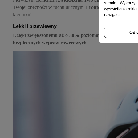
stronie . Wykorzys
Twojej obecności w ruchu ulicznym.
Frontowe, białe światło
wyświetlania rekl
kierunku!
nawigacji.
Lekki i przewiewny
Odr
Dzięki
zwiększonemu aż o 30% poziomowi wentylacji
oraz 
bezpiecznych wypraw rowerowych
.