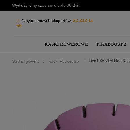
Wydłużyliśmy czas zwrotu do 30 dni !
22 213 11
Zapytaj naszych ekspertów:
56
KASKI ROWEROWE
PIKABOOST 2
Livall BH51M Neo Ka
Strona główna
Kaski Rowerowe