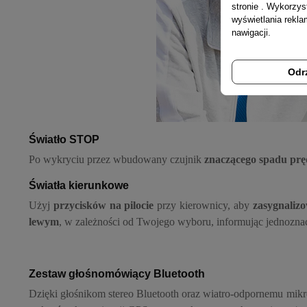
stronie . Wykorzys
wyświetlania rekl
nawigacji.
Odr
Światło STOP
Po wykryciu przez wbudowany czujnik
znaczącego spadu prę
Światła kierunkowe
Użyj
przycisków na pilocie
przy kierownicy, aby
zasygnaliz
lewym
, w zależności od Twojego wyboru, informując jednozna
Zestaw głośnomówiący Bluetooth
Dzięki głośnikom stereo Bluetooth oraz wiatro-odpornemu mi