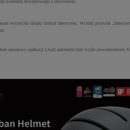
go kontaktu dźwiękowego z otoczeniem.
ami wycieczki dzięki funkcji Intercomu. Wciśnij przycisk „Interc
mi.
em alarmowy aplikacji Livall automatycznie wyśle powiadomienie S