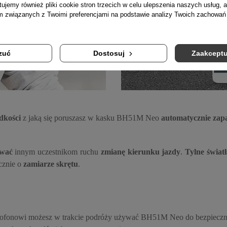
tujemy również pliki cookie stron trzecich w celu ulepszenia naszych usług, a
am związanych z Twoimi preferencjami na podstawie analizy Twoich zachowa
zuć
Dostosuj
Zaakceptu
dkości
z jaką się poruszasz w kasku BH51M Neo
automatycznie zapa
ować
innym uczestnikom ruchu
zmianę kierunku jazdy
.
Tylne świat
cznie o
zamiarze skrętu
.
krofonowi możesz w trakcie podróży używać BH51M Neo do bezpieczn