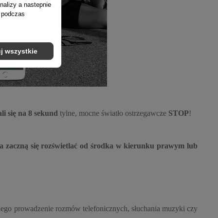
nalizy a nastepnie
ń podczas
j wszystkie
li się na 8 sekund
tylne, mocne światło ostrzegawcze
STOP
!
ła zaczną się rozświetlać od środka w kierunku prawym lub
ego prowadzenie rozmów telefonicznych, słuchania muzyki czy