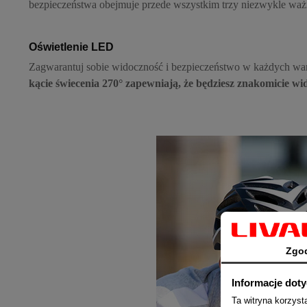
bezpieczeństwa obejmuje przede wszystkim trzy niezwykle ważn
Oświetlenie LED
Zagwarantuj sobie widoczność i bezpieczeństwo w każdych w
kącie świecenia 270°
zapewniają, że będziesz znakomicie wi
Zgo
Informacje dot
Ta witryna korzys