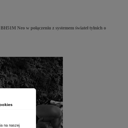
ll BH51M Neo w połączeniu z
systemem świateł tylnich o
ookies
ia na naszej