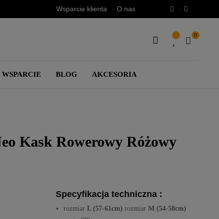
Wsparcie klienta
O nas
0
SEARCH
HERE...
WSPARCIE
BLOG
AKCESORIA
Neo Kask Rowerowy Różowy
Specyfikacja techniczna :
rozmiar
L (57-61cm)
rozmiar
M (54-58cm)