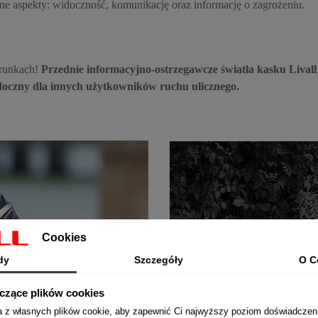
e aspekty: widoczność, komunikację oraz informację o zagrożeniu.
arunkach!
Przednie informacyjno-ostrzegawcze światła kasku Liva
doczny dla innych użytkowników ruchu ulicznego.
Cookies
dy
Szczegóły
O C
yczące plików cookies
ta z własnych plików cookie, aby zapewnić Ci najwyższy poziom doświadczen