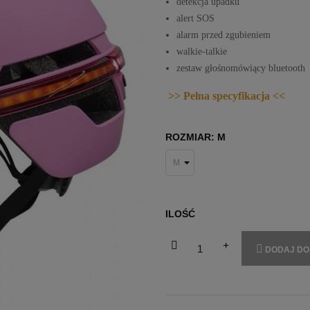
detekcja upadku
alert SOS
alarm przed zgubieniem
walkie-talkie
zestaw głośnomówiący bluetooth
>> Pełna specyfikacja <<
ROZMIAR: M
ILOŚĆ
DODAJ DO