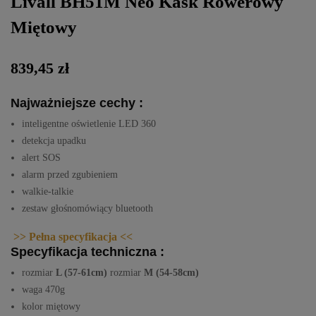
Livall BH51M Neo Kask Rowerowy
Miętowy
839,45 zł
Najważniejsze cechy :
inteligentne oświetlenie LED 360
detekcja upadku
alert SOS
alarm przed zgubieniem
walkie-talkie
zestaw głośnomówiący bluetooth
>> Pełna specyfikacja <<
Specyfikacja techniczna :
rozmiar
L (57-61cm)
rozmiar
M (54-58cm)
waga 470g
kolor miętowy