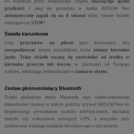
Po wykryciu przez wbudowany czujnik
znaczącego spadu
prędkości
z jaką się poruszasz w kasku BH51M Neo
automatycznie zapali się na 8 sekund
tylne, mocne światło
ostrzegawcze
STOP
!
Światła kierunkowe
Użyj
przycisków na pilocie
przy kierownicy, aby
zasygnalizować
innym uczestnikom ruchu
zmianę kierunku
jazdy
.
Tylne światła zaczną się rozświetlać od środka w
kierunku prawym lub lewym
, w zależności od Twojego
wyboru, informując jednoznacznie o
zamiarze skrętu
.
Zestaw głośnomówiący Bluetooth
Dzięki głośnikom stereo Bluetooth oraz wiatro-odpornemu
mikrofonowi możesz w trakcie podróży używać BH51M Neo do
bezpiecznego prowadzenie rozmów telefonicznych, słuchania
muzyki czy wskazówek nawigacji GPS, a wszystko przy
zachowaniu ważnego kontaktu dźwiękowego z otoczeniem.