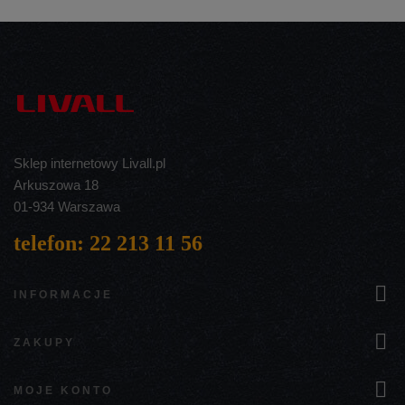
Sklep internetowy Livall.pl
Arkuszowa 18
01-934 Warszawa
telefon: 22 213 11 56

INFORMACJE

ZAKUPY

MOJE KONTO