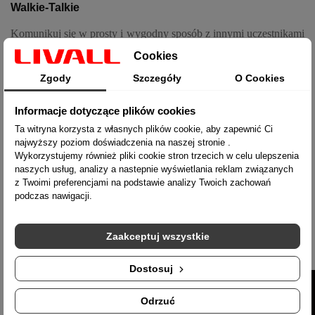
Walkie-Talkie
Komunikuj się w prosty i wygodny sposób z innymi uczestnikami
wycieczki dzięki funkcji Intercomu. Wciśnij przycisk „Intercom”
Cookies
na pilocie aby przekazać wiadomość każdemu uczestnikowi
Zgody
Szczegóły
O Cookies
Twojej grupy, niezależnie od fizycznej odległości pomiędzy
Wami.
Informacje dotyczące plików cookies
Czujnik upadku – Informacja o lokalizacji
Ta witryna korzysta z własnych plików cookie, aby zapewnić Ci
najwyższy poziom doświadczenia na naszej stronie .
W przypadku wykrycia upadku przez wbudowany detektor
Wykorzystujemy również pliki cookie stron trzecich w celu ulepszenia
system alarmowy aplikacji Livall automatycznie wyśle
naszych usług, analizy a nastepnie wyświetlania reklam związanych
powiadomienie SMS o zdarzeniu do zdefiniowanego kontaktu z
z Twoimi preferencjami na podstawie analizy Twoich zachowań
podczas nawigacji.
uwzględnieniem lokalizacji GPS użytkownika kasku BH51M
Neo.
Zaakceptuj wszystkie
Dostosuj
Odrzuć