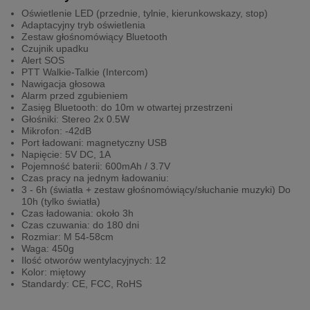
Oświetlenie LED (przednie, tylnie, kierunkowskazy, stop)
Adaptacyjny tryb oświetlenia
Zestaw głośnomówiący Bluetooth
Czujnik upadku
Alert SOS
PTT Walkie-Talkie (Intercom)
Nawigacja głosowa
Alarm przed zgubieniem
Zasięg Bluetooth: do 10m w otwartej przestrzeni
Głośniki: Stereo 2x 0.5W
Mikrofon: -42dB
Port ładowani: magnetyczny USB
Napięcie: 5V DC, 1A
Pojemność baterii: 600mAh / 3.7V
Czas pracy na jednym ładowaniu:
3 - 6h (światła + zestaw głośnomówiący/słuchanie muzyki) Do
10h (tylko światła)
Czas ładowania: około 3h
Czas czuwania: do 180 dni
Rozmiar: M 54-58cm
Waga: 450g
Ilość otworów wentylacyjnych: 12
Kolor: miętowy
Standardy: CE, FCC, RoHS